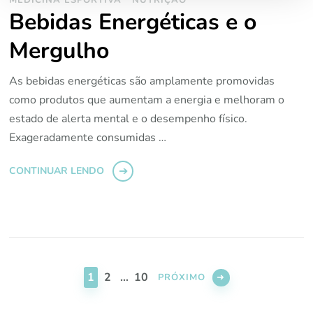
Bebidas Energéticas e o
Mergulho
As bebidas energéticas são amplamente promovidas
como produtos que aumentam a energia e melhoram o
estado de alerta mental e o desempenho físico.
Exageradamente consumidas …
CONTINUAR LENDO
Navegação
por
PÁGINA
PÁGINA
PÁGINA
1
2
…
10
PRÓXIMO
posts